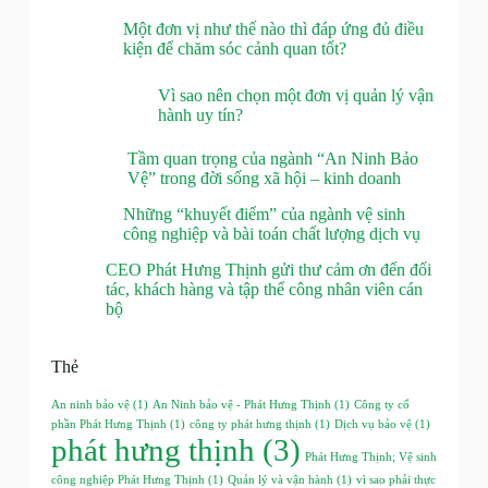
Một đơn vị như thế nào thì đáp ứng đủ điều
kiện để chăm sóc cảnh quan tốt?
Vì sao nên chọn một đơn vị quản lý vận
hành uy tín?
Tầm quan trọng của ngành “An Ninh Bảo
Vệ” trong đời sống xã hội – kinh doanh
Những “khuyết điểm” của ngành vệ sinh
công nghiệp và bài toán chất lượng dịch vụ
CEO Phát Hưng Thịnh gửi thư cảm ơn đến đối
tác, khách hàng và tập thể công nhân viên cán
bộ
Thẻ
An ninh bảo vệ
(1)
An Ninh bảo vệ - Phát Hưng Thịnh
(1)
Công ty cổ
phần Phát Hưng Thịnh
(1)
công ty phát hưng thịnh
(1)
Dịch vụ bảo vệ
(1)
phát hưng thịnh
(3)
Phát Hưng Thịnh; Vệ sinh
công nghiệp Phát Hưng Thịnh
(1)
Quản lý và vận hành
(1)
vì sao phải thực