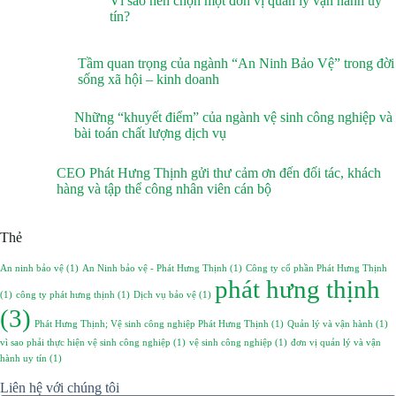
Vì sao nên chọn một đơn vị quản lý vận hành uy
tín?
Tầm quan trọng của ngành “An Ninh Bảo Vệ” trong đời
sống xã hội – kinh doanh
Những “khuyết điểm” của ngành vệ sinh công nghiệp và
bài toán chất lượng dịch vụ
CEO Phát Hưng Thịnh gửi thư cảm ơn đến đối tác, khách
hàng và tập thể công nhân viên cán bộ
Thẻ
An ninh bảo vệ
(1)
An Ninh bảo vệ - Phát Hưng Thịnh
(1)
Công ty cổ phần Phát Hưng Thịnh
phát hưng thịnh
(1)
công ty phát hưng thịnh
(1)
Dịch vụ bảo vệ
(1)
(3)
Phát Hưng Thịnh; Vệ sinh công nghiệp Phát Hưng Thịnh
(1)
Quản lý và vận hành
(1)
vì sao phải thực hiện vệ sinh công nghiệp
(1)
vệ sinh công nghiệp
(1)
đơn vị quản lý và vận
hành uy tín
(1)
Liên hệ với chúng tôi