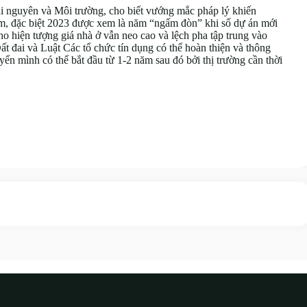
nguyên và Môi trường, cho biết vướng mắc pháp lý khiến
ăm, đặc biệt 2023 được xem là năm “ngấm đòn” khi số dự án mới
cho hiện tượng giá nhà ở vẫn neo cao và lệch pha tập trung vào
t đai và Luật Các tổ chức tín dụng có thể hoàn thiện và thông
ển mình có thể bắt đầu từ 1-2 năm sau đó bởi thị trường cần thời