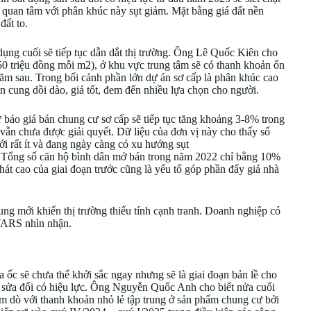
 quan tâm với phân khúc này sụt giảm. Mặt bằng giá đất nền
đất to.
dụng cuối sẽ tiếp tục dẫn dắt thị trường. Ông Lê Quốc Kiên cho
 50 triệu đồng mỗi m2), ở khu vực trung tâm sẽ có thanh khoản ổn
năm sau. Trong bối cảnh phần lớn dự án sơ cấp là phân khúc cao
ồn cung dồi dào, giá tốt, đem đến nhiều lựa chọn cho người.
báo giá bán chung cư sơ cấp sẽ tiếp tục tăng khoảng 3-8% trong
ẫn chưa được giải quyết. Dữ liệu của đơn vị này cho thấy số
 rất ít và đang ngày càng có xu hướng sụt
p. Tổng số căn hộ bình dân mở bán trong năm 2022 chỉ bằng 10%
phát cao của giai đoạn trước cũng là yếu tố góp phần đẩy giá nhà
ng mới khiến thị trường thiếu tính cạnh tranh. Doanh nghiệp có
 VARS nhìn nhận.
 ốc sẽ chưa thể khởi sắc ngay nhưng sẽ là giai đoạn bản lề cho
t sửa đổi có hiệu lực. Ông Nguyễn Quốc Anh cho biết nửa cuối
hăm dò với thanh khoản nhỏ lẻ tập trung ở sản phẩm chung cư bởi