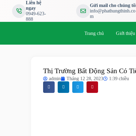
Liên hệ
Gửi mail cho chúng tô
ngay
info@phathungthinh.co
0949-623-
m
888
Trang chủ
Giới thiệu
Thị Trường Bất Động Sản Có T
admin
Tháng 12 28, 2023
1:39 chiều