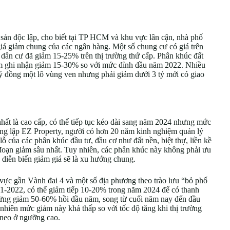
sản độc lập, cho biết tại TP HCM và khu vực lân cận, nhà phố
iá giảm chung của các ngân hàng. Một số chung cư có giá trên
ưa dân cư đã giảm 15-25% trên thị trường thứ cấp. Phân khúc đất
âm ghi nhận giảm 15-30% so với mức đỉnh đầu năm 2022. Nhiều
ỷ đồng một lô vùng ven nhưng phải giảm dưới 3 tỷ mới có giao
nhất là cao cấp, có thể tiếp tục kéo dài sang năm 2024 nhưng mức
ng lập EZ Property, người có hơn 20 năm kinh nghiệm quản lý
t lỗ của các phân khúc đầu tư, đầu cơ như đất nền, biệt thự, liền kề
đoạn giảm sâu nhất. Tuy nhiên, các phân khúc này không phải ưu
 diễn biến giảm giá sẽ là xu hướng chung.
 vực gần Vành đai 4 và một số địa phương theo trào lưu “bỏ phố
21-2022, có thể giảm tiếp 10-20% trong năm 2024 để có thanh
 từng giảm 50-60% hồi đầu năm, song từ cuối năm nay đến đầu
hiên mức giảm này khá thấp so với tốc độ tăng khi thị trường
 neo ở ngưỡng cao.