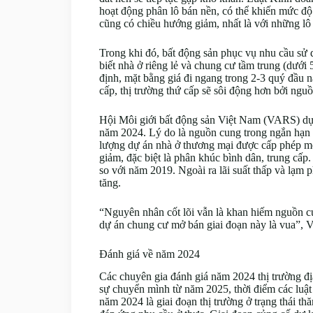
hoạt động phân lô bán nền, có thể khiến mức độ
cũng có chiều hướng giảm, nhất là với những lô 
Trong khi đó, bất động sản phục vụ nhu cầu sử 
biết nhà ở riêng lẻ và chung cư tầm trung (dưới
định, mặt bằng giá đi ngang trong 2-3 quý đầu 
cấp, thị trường thứ cấp sẽ sôi động hơn bởi ngu
Hội Môi giới bất động sản Việt Nam (VARS) dự 
năm 2024. Lý do là nguồn cung trong ngắn hạn v
lượng dự án nhà ở thương mại được cấp phép mới
giảm, đặc biệt là phân khúc bình dân, trung cấ
so với năm 2019. Ngoài ra lãi suất thấp và lạm 
tăng.
“Nguyên nhân cốt lõi vẫn là khan hiếm nguồn cu
dự án chung cư mở bán giai đoạn này là vua”,
Đánh giá về năm 2024
Các chuyên gia đánh giá năm 2024 thị trường địa
sự chuyển mình từ năm 2025, thời điểm các luậ
năm 2024 là giai đoạn thị trường ở trạng thái t