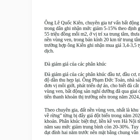
Ông Lê Quốc Kiên, chuyên gia tư vấn bất động 
trong dân ghi nhận mức giảm 5-15% theo định g
55 triệu đồng mỗi m2, ở vị trí xa trung tâm, th
nền vùng ven, trong bán kính 20 km từ trung t
trường hợp ông Kiên ghi nhận mua giá 3,4-3,5 t
dịch.
Đà giảm giá của các phân khúc
Đà giảm giá của các phân khúc đầu tư, đầu cơ, 
độ dần thu hẹp lại. Ông Phạm Đức Toản, nhà sá
đơn vị môi giới, phát triển dự án, cho biết đà cắ
vùng ven, bất động sản nghỉ dưỡng đã qua giai 
tiên thanh khoản thị trường nên trong năm 2024,
Theo chuyên gia, đất nền vùng ven, nhất là khu
về rừng” từng bị đẩy giá đột biến trong năm 20
khoản. Phân khúc biệt thự, liền kề ven Hà Nội
năm sau mức giảm trung bình còn 20-30%. Tuy n
đạt đỉnh hai năm trước nên mặt bằng chung vẫn