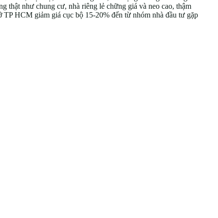
g thật như chung cư, nhà riêng lẻ chững giá và neo cao, thậm
ư ở TP HCM giảm giá cục bộ 15-20% đến từ nhóm nhà đầu tư gặp