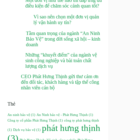
Một đơn vị như thế nào thì đáp ứng đủ
điều kiện để chăm sóc cảnh quan tốt?
Vì sao nên chọn một đơn vị quản
lý vận hành uy tín?
Tầm quan trọng của ngành “An Ninh
Bảo Vệ” trong đời sống xã hội – kinh
doanh
Những “khuyết điểm” của ngành vệ
sinh công nghiệp và bài toán chất
lượng dịch vụ
CEO Phát Hưng Thịnh gửi thư cảm ơn
đến đối tác, khách hàng và tập thể công
nhân viên cán bộ
Thẻ
An ninh bảo vệ
(1)
An Ninh bảo vệ - Phát Hưng Thịnh
(1)
Công ty cổ phần Phát Hưng Thịnh
(1)
công ty phát hưng thịnh
phát hưng thịnh
(1)
Dịch vụ bảo vệ
(1)
(3)