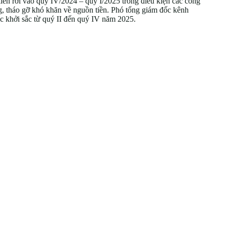
iến rơi vào quý IV/2024 – quý I/2025 trong điều kiện các công
ng, tháo gỡ khó khăn về nguồn tiền. Phó tổng giám đốc kênh
ốc khởi sắc từ quý II đến quý IV năm 2025.