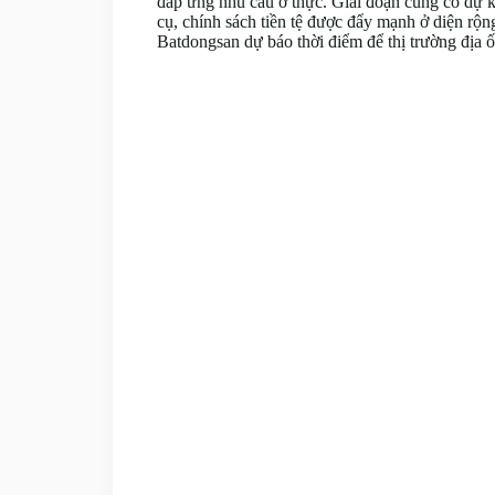
đáp ứng nhu cầu ở thực. Giai đoạn củng cố dự k
cụ, chính sách tiền tệ được đẩy mạnh ở diện rộ
Batdongsan dự báo thời điểm để thị trường địa 