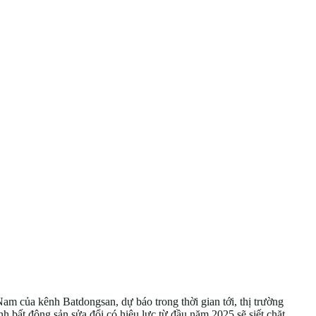
 của kênh Batdongsan, dự báo trong thời gian tới, thị trường
nh bất động sản sửa đổi có hiệu lực từ đầu năm 2025 sẽ siết chặt