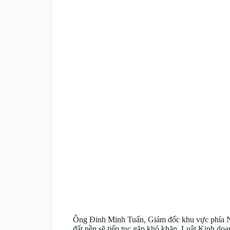
Ông Đinh Minh Tuấn, Giám đốc khu vực phía Nam
đất nền sẽ tiếp tục gặp khó khăn. Luật Kinh doa