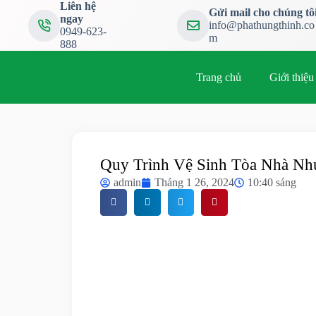
Liên hệ
Gửi mail cho chúng tô
ngay
info@phathungthinh.co
0949-623-
m
888
Trang chủ
Giới thiệu
Quy Trình Vệ Sinh Tòa Nhà Nh
admin
Tháng 1 26, 2024
10:40 sáng