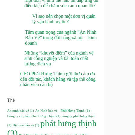
Một đơn vị như thế nào thì đáp ứng đủ
điều kiện để chăm sóc cảnh quan tốt?
Vì sao nên chọn một đơn vị quản
lý vận hành uy tín?
Tầm quan trọng của ngành “An Ninh
Bảo Vệ” trong đời sống xã hội – kinh
doanh
Những “khuyết điểm” của ngành vệ
sinh công nghiệp và bài toán chất
lượng dịch vụ
CEO Phát Hưng Thịnh gửi thư cảm ơn
đến đối tác, khách hàng và tập thể công
nhân viên cán bộ
Thẻ
An ninh bảo vệ
(1)
An Ninh bảo vệ - Phát Hưng Thịnh
(1)
Công ty cổ phần Phát Hưng Thịnh
(1)
công ty phát hưng thịnh
phát hưng thịnh
(1)
Dịch vụ bảo vệ
(1)
(3)