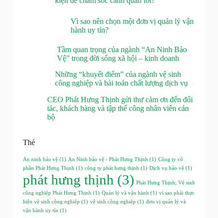
kiện để chăm sóc cảnh quan tốt?
Vì sao nên chọn một đơn vị quản lý vận
hành uy tín?
Tầm quan trọng của ngành “An Ninh Bảo
Vệ” trong đời sống xã hội – kinh doanh
Những “khuyết điểm” của ngành vệ sinh
công nghiệp và bài toán chất lượng dịch vụ
CEO Phát Hưng Thịnh gửi thư cảm ơn đến đối
tác, khách hàng và tập thể công nhân viên cán
bộ
Thẻ
An ninh bảo vệ
(1)
An Ninh bảo vệ - Phát Hưng Thịnh
(1)
Công ty cổ
phần Phát Hưng Thịnh
(1)
công ty phát hưng thịnh
(1)
Dịch vụ bảo vệ
(1)
phát hưng thịnh
(3)
Phát Hưng Thịnh; Vệ sinh
công nghiệp Phát Hưng Thịnh
(1)
Quản lý và vận hành
(1)
vì sao phải thực
hiện vệ sinh công nghiệp
(1)
vệ sinh công nghiệp
(1)
đơn vị quản lý và
vận hành uy tín
(1)