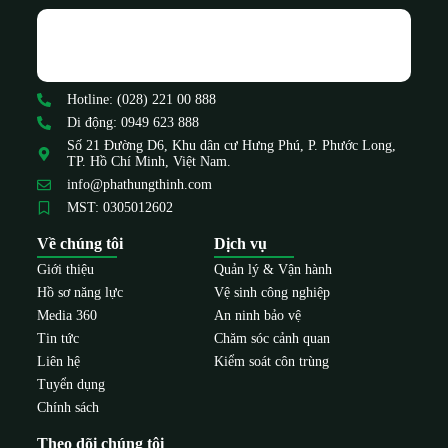
Hotline: (028) 221 00 888
Di động: 0949 623 888
Số 21 Đường D6, Khu dân cư Hưng Phú, P. Phước Long,
TP. Hồ Chí Minh, Việt Nam.
info@phathungthinh.com
MST: 0305012602
Về chúng tôi
Dịch vụ
Giới thiệu
Quản lý & Vận hành
Hồ sơ năng lực
Vệ sinh công nghiệp
Media 360
An ninh bảo vệ
Tin tức
Chăm sóc cảnh quan
Liên hệ
Kiểm soát côn trùng
Tuyển dụng
Chính sách
Theo dõi chúng tôi