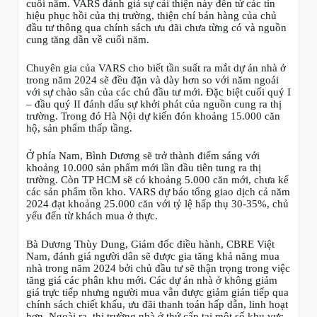
cuối năm. VARS đánh giá sự cải thiện này đến từ các tín
hiệu phục hồi của thị trường, thiện chí bán hàng của chủ
đầu tư thông qua chính sách ưu đãi chưa từng có và nguồn
cung tăng dần về cuối năm.
Chuyên gia của VARS cho biết tần suất ra mắt dự án nhà ở
trong năm 2024 sẽ đều đặn và dày hơn so với năm ngoái
với sự chào sân của các chủ đầu tư mới. Đặc biệt cuối quý I
– đầu quý II đánh dấu sự khởi phát của nguồn cung ra thị
trường. Trong đó Hà Nội dự kiến đón khoảng 15.000 căn
hộ, sản phẩm thấp tầng.
Ở phía Nam, Bình Dương sẽ trở thành điểm sáng với
khoảng 10.000 sản phẩm mới lần đầu tiên tung ra thị
trường. Còn TP HCM sẽ có khoảng 5.000 căn mới, chưa kể
các sản phẩm tồn kho. VARS dự báo tổng giao dịch cả năm
2024 đạt khoảng 25.000 căn với tỷ lệ hấp thụ 30-35%, chủ
yếu đến từ khách mua ở thực.
Bà Dương Thùy Dung, Giám đốc điều hành, CBRE Việt
Nam, đánh giá người dân sẽ được gia tăng khả năng mua
nhà trong năm 2024 bởi chủ đầu tư sẽ thận trọng trong việc
tăng giá các phân khu mới. Các dự án nhà ở không giảm
giá trực tiếp nhưng người mua vẫn được giảm gián tiếp qua
chính sách chiết khấu, ưu đãi thanh toán hấp dẫn, linh hoạt
hơn. Ngoài ra, thị trường nhà ở thứ cấp tại một số khu vực