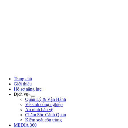
Trang chủ
Giới thiệu
Hồ sơ năng lực
Dịch vụ
Quản Lý & Vận Hành
Vệ sinh công nghiệp
An ninh bảo vệ
Chăm Sóc Cảnh Quan
Kiểm soát côn trùng
MEDIA 360