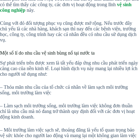
có thể tìm thấy các công ty, các đơn vị hoạt động trong lĩnh
vệ sinh
công nghiệp
này.
Cùng với đó đối tượng phục vụ cũng được mở rộng. Nếu trước đây
chủ yếu là các nhà hàng, khách sạn thì nay đến các bệnh viện, trường
học, công ty, công trình hay các cá nhân đều có nhu cầu sử dụng dịch
vụ.
Một số lí do nhu cầu vệ sinh bùng nổ tại nước ta
Sự phát triển trên được xem là tất yếu đáp ứng nhu cầu phát triển ngày
càng cao của nền kinh tế. Loại hình dịch vụ này mang lại nhiều lợi ích
cho người sử dụng như:
– Thỏa mãn nhu cầu của tổ chức cá nhân về làm sạch môi trường
sống, môi trường làm việc
– Làm sạch môi trường sống, môi trường làm việc không đơn thuần
chỉ là nhu cầu mà nó đang trở thành quy định đối với các đơn vị hoạt
động kinh doanh.
– Môi trường làm việc sạch sẽ, thoáng đãng là yếu tố quan trọng bảo
vệ sức khỏe cho người lao động và mang lại một không gian làm việc