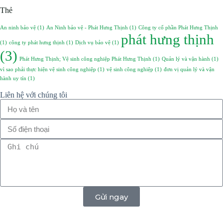
Thẻ
An ninh bảo vệ
(1)
An Ninh bảo vệ - Phát Hưng Thịnh
(1)
Công ty cổ phần Phát Hưng Thịnh
phát hưng thịnh
(1)
công ty phát hưng thịnh
(1)
Dịch vụ bảo vệ
(1)
(3)
Phát Hưng Thịnh; Vệ sinh công nghiệp Phát Hưng Thịnh
(1)
Quản lý và vận hành
(1)
vì sao phải thực hiện vệ sinh công nghiệp
(1)
vệ sinh công nghiệp
(1)
đơn vị quản lý và vận
hành uy tín
(1)
Liên hệ với chúng tôi
Gửi ngay