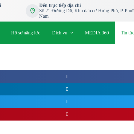
i
Đến trực tiếp địa chỉ
Số 21 Đường D6, Khu dân cư Hưng Phú, P. Phướ
Nam.
Hồ sơ năng lực
Dịch vụ
MEDIA 360
Tin tứ