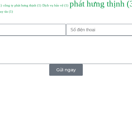
phát hưng thịnh
(
1)
công ty phát hưng thịnh
(1)
Dịch vụ bảo vệ
(1)
uy tín
(1)
Gửi ngay