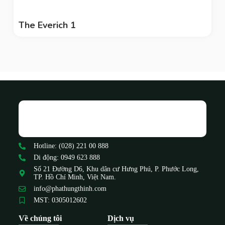
The Everich 1
Hotline: (028) 221 00 888
Di động: 0949 623 888
Số 21 Đường D6, Khu dân cư Hưng Phú, P. Phước Long,
TP. Hồ Chí Minh, Việt Nam.
info@phathungthinh.com
MST: 0305012602
Về chúng tôi
Dịch vụ